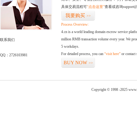
具体交易流程可
“点击这里”
查看或咨询support@
我要购买
>>
Process Overview:
4.cn is a world leading domain escrow service plat
million RMB transaction volume every year. We promi
联系我们
5 workdays.
For detailed process, you can
“visit here”
or contact
QQ：2726103981
BUY NOW
>>
Copyright © 1998 -2025 www.y